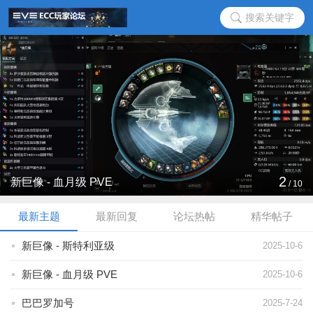
搜索关键字
2
新巨像 - 血月级 PVE
/
10
最新主题
最新回复
论坛热帖
精华帖子
新巨像 - 斯特利亚级
2025-10-6
新巨像 - 血月级 PVE
2025-10-6
巴巴罗加号
2025-7-24