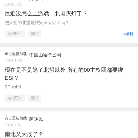
2024-6-25
最近没怎么上游戏，北盟灭灯了？
烈火创的北盟是被完全灭灯了吗？
2062
1
#爆料
点击重新加载
中国山寨总公司
2024-1-24
现在是不是除了北盟以外 所有的00主权团都要绑
ESI？
RT zsbd
2554
3
点击重新加载
阿达民
2024-5-8
南北又大战了？