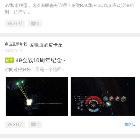
3V和南联盟，这次南联都有谁啊？感觉RAC和PIBC残众应该没法组
到一起吧？ ...
2792
6
点击重新加载
爱吸血的皮卡丘
2024-3-13
49会战10周年纪念~
精华
时间过得好快，又是一个轮回~
2117
2
#吃瓜