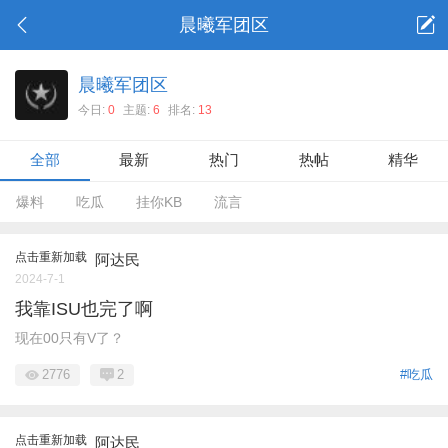
晨曦军团区
晨曦军团区
今日:
0
主题:
6
排名:
13
全部
最新
热门
热帖
精华
爆料
吃瓜
挂你KB
流言
点击重新加载
阿达民
2024-7-1
我靠ISU也完了啊
现在00只有V了？
2776
2
#吃瓜
点击重新加载
阿达民