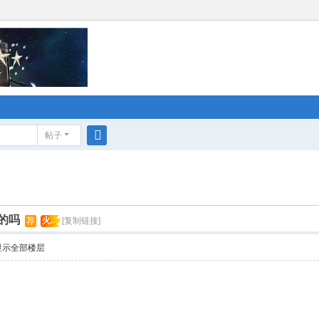
帖子
搜
索
的吗
荐
火..
[复制链接]
显示全部楼层