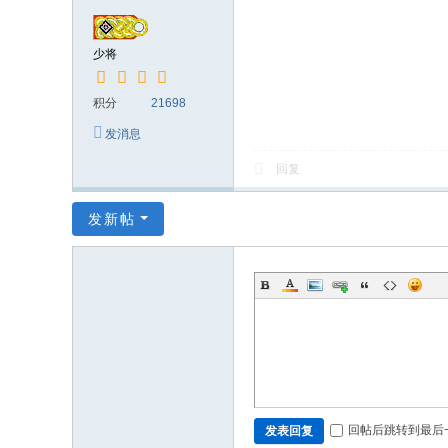
前
夜
少将
玩
家
积分
21698
交
发消息
流
回复
论
坛
发新帖
回帖后跳转到最后
发表回复