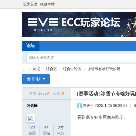
设为首页
收藏本站
论坛
»
论坛
›
综合区
›
综合讨论区
›
冰雪节有啥好玩的吗
E
发新帖
ve
[赛季活动]
冰雪节有啥好玩
查看:
10338
|
回复:
0
O
nli
阿达民
发表于 2025-1-25 06:29:57
|
ne
看到底安好多巨像被吃了。
星
107
66
2万
战
主题
回帖
积分