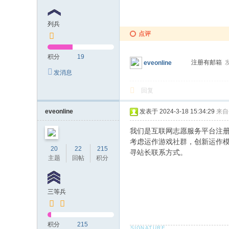
前
夜
列兵
点评
玩
家
积分
19
注册有邮箱
发
eveonline
交
发消息
流
回复
论
坛
eveonline
发表于 2024-3-18 15:34:29
来自
我们是互联网志愿服务平台注册志
考虑运作游戏社群，创新运作模式
20
22
215
寻站长联系方式。
主题
回帖
积分
三等兵
积分
215