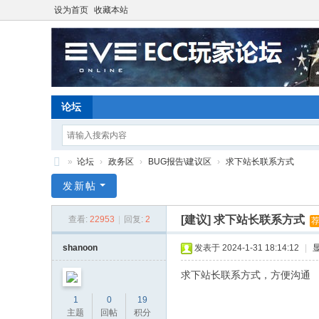
设为首页
收藏本站
论坛
»
论坛
›
政务区
›
BUG报告\建议区
›
求下站长联系方式
E
发新帖
ve
[建议]
求下站长联系方式
查看:
22953
|
回复:
2
O
nli
shanoon
发表于 2024-1-31 18:14:12
|
ne
求下站长联系方式，方便沟通
星
1
0
19
战
主题
回帖
积分