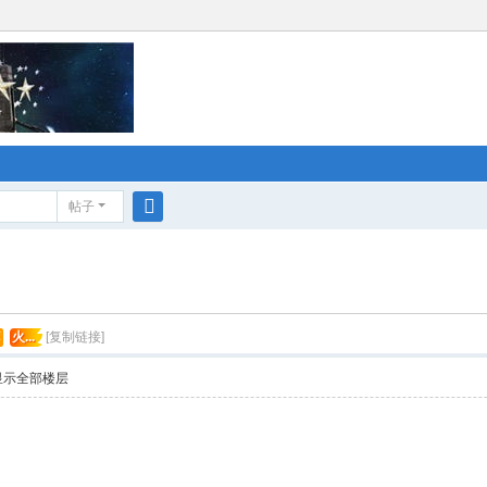
帖子
搜
索
荐
火...
[复制链接]
显示全部楼层