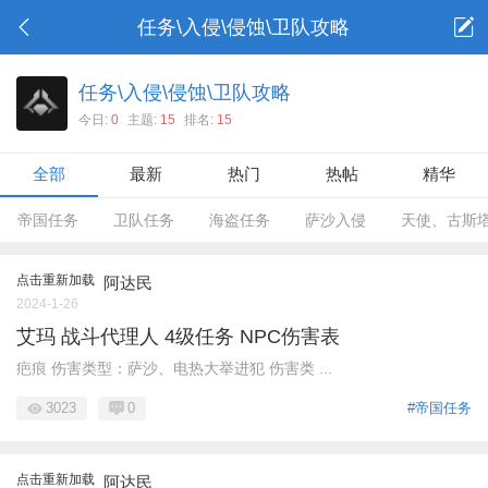
任务\入侵\侵蚀\卫队攻略
任务\入侵\侵蚀\卫队攻略
今日:
0
主题:
15
排名:
15
全部
最新
热门
热帖
精华
帝国任务
卫队任务
海盗任务
萨沙入侵
天使、古斯
点击重新加载
阿达民
2024-1-26
艾玛 战斗代理人 4级任务 NPC伤害表
疤痕 伤害类型：萨沙、电热大举进犯 伤害类 ...
3023
0
#帝国任务
点击重新加载
阿达民