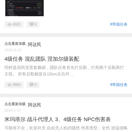
4691
6
#帝国任务
点击重新加载
阿达民
2024-2-13
4级任务 混乱团队 涅加尔级装配
同样是高阿克雷套脑插，团队任务首先打后勤，打死两个后勤再打
主怪。 所有后勤都是在15km左右环 ...
3884
0
#帝国任务
点击重新加载
阿达民
2024-1-17
米玛塔尔 战斗代理人 3、4级任务 NPC伤害表
可能有不全，欢迎补充 自由无人机的骚扰 伤害类型：全伤 游寇侵略