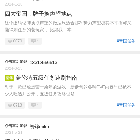
2024-1-28
四大帝国，牌子换声望地点
这个缴纳铭牌换取声望的做法只适合那种势力声望极其不平衡却又
懒得刷任务的老玩家， 比如我，本 ...
6070
4
#帝国任务
点击重新加载
13312556513
2024-3-13
盖伦特五级任务速刷指南
精华
对于一款已经运营十余年的游戏，新伊甸的各种PVE内容早已被不
少人吃透并公开，五级任务攻略也是 ...
6713
4
#帝国任务
点击重新加载
初锦mikn
2024-5-21