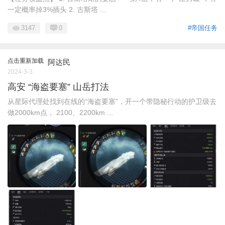
一定概率掉3%插头 2. 古斯塔 ...
3147
0
#帝国任务
点击重新加载
阿达民
2024-3-3
高安 “海盗要塞” 山岳打法
从星际代理处找到在线的“海盗要塞”，开一个带隐秘行动的护卫级去
做2000km点， 2100、2200km ...