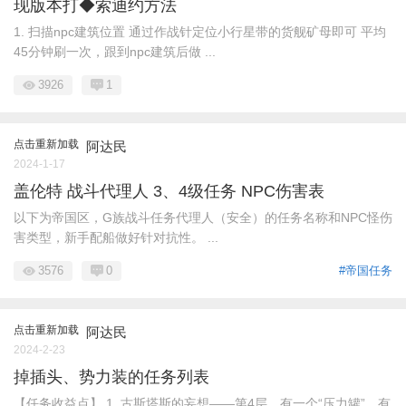
现版本打◆索迪约方法
1. 扫描npc建筑位置 通过作战针定位小行星带的货舰矿母即可 平均
45分钟刷一次，跟到npc建筑后做 ...
3926
1
点击重新加载
阿达民
2024-1-17
盖伦特 战斗代理人 3、4级任务 NPC伤害表
以下为帝国区，G族战斗任务代理人（安全）的任务名称和NPC怪伤
害类型，新手配船做好针对抗性。 ...
3576
0
#帝国任务
点击重新加载
阿达民
2024-2-23
掉插头、势力装的任务列表
【任务收益点】 1. 古斯塔斯的妄想——第4层，有一个“压力罐”，有