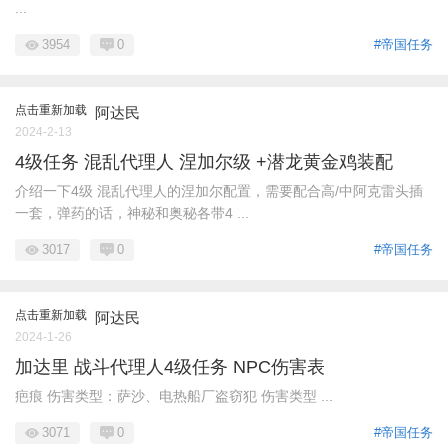
...
3954
0
#帝国任务
点击重新加载
阿达民
2024-2-13
4级任务 混乱代理人 涅加尔级 +潜龙黄金鸡装配
介绍一下4级 混乱代理人的涅加尔配置，需要配合高/中阿克雷头插
一套，弹药的话，神秘和奥秘各带4 ...
3017
0
#帝国任务
点击重新加载
阿达民
2024-1-26
加达里 战斗代理人4级任务 NPC伤害表
疤痕 伤害类型：萨沙、电热船厂盗窃犯 伤害类型 ...
3071
0
#帝国任务